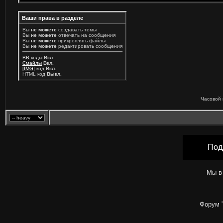
Ваши права в разделе
Вы
не можете
создавать темы
Вы
не можете
отвечать на сообщения
Вы
не можете
прикреплять файлы
Вы
не можете
редактировать сообщения
BB коды
Вкл.
Смайлы
Вкл.
[IMG]
код
Вкл.
HTML код
Выкл.
Часовой 
Под
Мы в
Форум