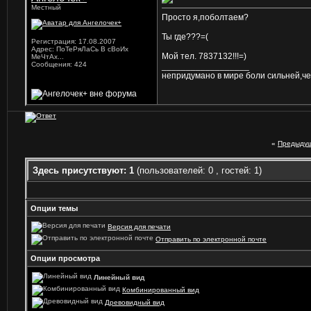
Местный
Просто я,поболтаем?
Ты где???=(
Регистрация: 17.08.2007
Адрес: ПоТеРяЛаСь В сВоИх
Мой тел. 7837132!!!=)
МеЧтАх...
Сообщения: 424
__________________
непридумано в мире боли сильней,ч
«
Предыдущ
Здесь присутствуют: 1
(пользователей: 0 , гостей: 1)
Опции темы
Версия для печати
Отправить по электронной почте
Опции просмотра
Линейный вид
Комбинированный вид
Древовидный вид