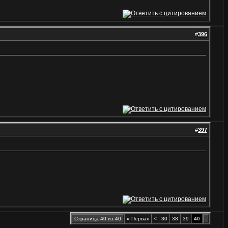
#
396
#
397
Страница 40 из 40
«
Первая
<
30
38
39
40