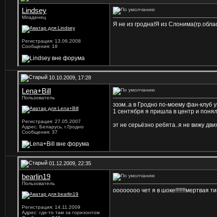
Lindsey
Младенец
Я не из гродна!Я из Слонима(гр.обла
Регистрация: 13.06.2008
Сообщения: 18
10.10.2009, 17:28
Lena+Bill
Пользователь
эээм..а в Гродно по-моему фан-клуб 
1 сентября я пришла в центр и понял
Регистрация: 27.05.2007
эт не серьёзно ребята..я не вижу дви
Адрес: Беларусь, г.Гродно
Сообщения: 37
01.12.2009, 22:35
bearlin19
Пользователь
оооооооо чет я в шоке!!!!!!!мертвая т
Регистрация: 14.11.2009
Адрес: где-то там за горизонтом