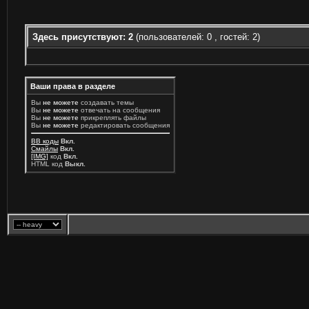
Здесь присутствуют: 2
(пользователей: 0 , гостей: 2)
Ваши права в разделе
Вы
не можете
создавать темы
Вы
не можете
отвечать на сообщения
Вы
не можете
прикреплять файлы
Вы
не можете
редактировать сообщения
BB коды
Вкл.
Смайлы
Вкл.
[IMG]
код
Вкл.
HTML код
Выкл.