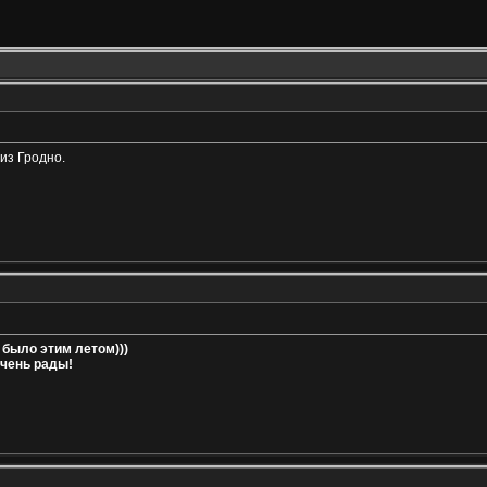
из Гродно.
 было этим летом)))
Очень рады!