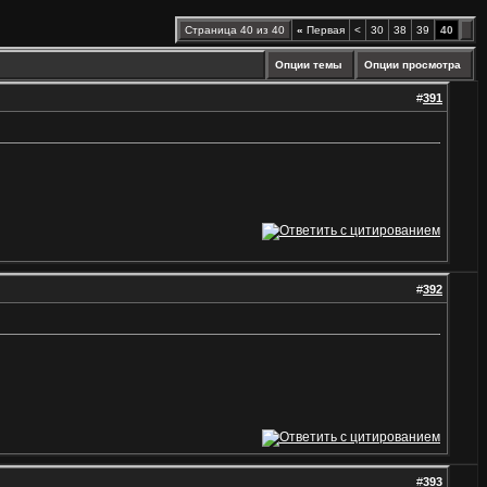
Страница 40 из 40
«
Первая
<
30
38
39
40
Опции темы
Опции просмотра
#
391
#
392
#
393