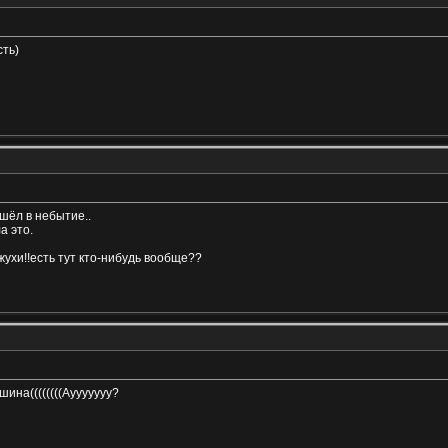
сть)
ушёл в небытие..
а это.
жухи!!есть тут кто-нибудь вообще??
ишина((((((((Аууууууу?