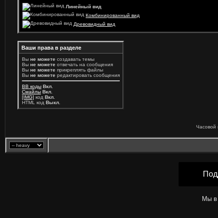
Линейный вид
Комбинированный вид
Древовидный вид
Ваши права в разделе
Вы
не можете
создавать темы
Вы
не можете
отвечать на сообщения
Вы
не можете
прикреплять файлы
Вы
не можете
редактировать сообщения
BB коды
Вкл.
Смайлы
Вкл.
[IMG]
код
Вкл.
HTML код
Выкл.
Часовой 
Под
Мы в