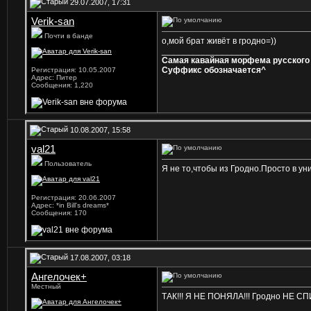
29.07.2007, 17:31
Verik-san
Почти в банде
о,мой брат живёт в гродно=))
__________________
Самая кавайная морфема русского 
Суффикс обозначается^
Регистрация: 10.05.2007
Адрес: Питер
Сообщения: 1,220
10.08.2007, 15:58
val21
Пользователь
Я не то,чтобы из Гродно.Просто в ун
Регистрация: 20.06.2007
Адрес: *in Bill's dreams*
Сообщения: 170
17.08.2007, 03:18
Ангелочек+
Местный
ТАК!!! Я НЕ ПОНЯЛА!!! Гродно НЕ С