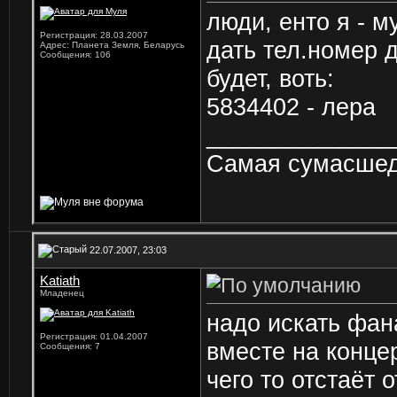
люди, енто я - м
Регистрация: 28.03.2007
дать тел.номер 
Адрес: Планета Земля, Беларусь
Сообщения: 106
будет, воть:
5834402 - лера
______________
Самая сумасшедш
22.07.2007, 23:03
Katiath
Младенец
надо искать фан
Регистрация: 01.04.2007
вместе на конце
Сообщения: 7
чего то отстаёт о