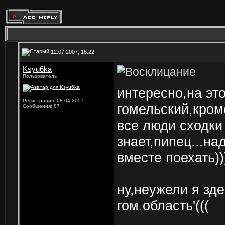
12.07.2007, 16:22
Ksyu6ka
Пользователь
интересно,на эт
Регистрация: 08.04.2007
гомельский,кром
Сообщения: 87
все люди сходки
знает,пипец...на
вместе поехать))
ну,неужели я зд
гом.область'(((
______________