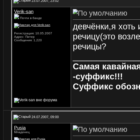
23.07.2007, 23:02
Verik-san
Почти в банде
девчёнки,я хоть 
Регистрация: 10.05.2007
речицу(это возле
Адрес: Питер
Сообщения: 1,220
речицы?
______________
Самая кавайна
-суффикс!!!
Суффикс обозн
24.07.2007, 09:00
Pusia
Младенец