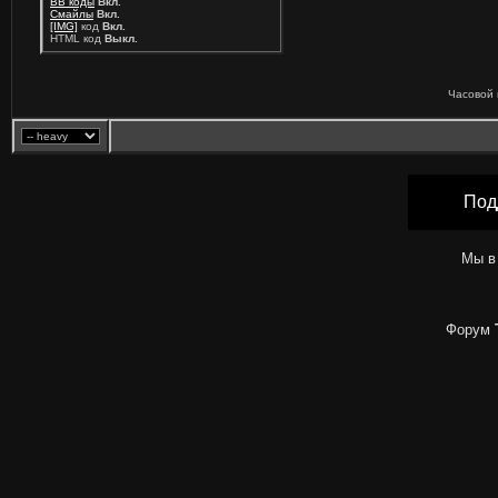
BB коды
Вкл.
Смайлы
Вкл.
[IMG]
код
Вкл.
HTML код
Выкл.
Часовой 
Под
Мы в
Форум