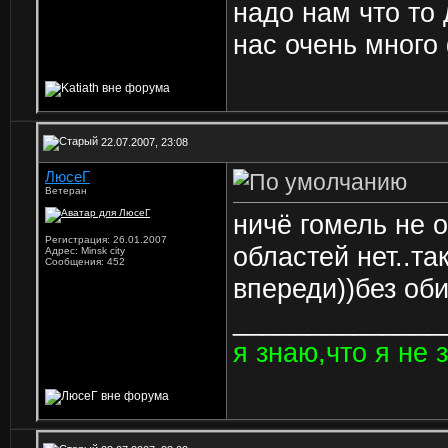
надо нам что то 
нас очень много
22.07.2007, 23:08
ЛюсеГ
Ветеран
ничё гомель не о
Регистрация: 26.01.2007
областей нет..та
Адрес: Minsk city
Сообщения: 452
впереди))без об
______________
я знаю,что я не