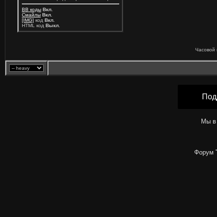
BB коды
Вкл.
Смайлы
Вкл.
[IMG]
код
Вкл.
HTML код
Выкл.
Часовой 
Под
Мы в
Форум