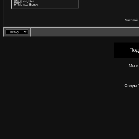
[IMG]
код
Вкл.
HTML код
Выкл.
Часовой 
Под
Мы в
Форум