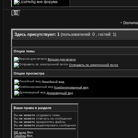
«
Предыдущ
Здесь присутствуют: 1
(пользователей: 0 , гостей: 1)
Опции темы
Версия для печати
Отправить по электронной почте
Опции просмотра
Линейный вид
Комбинированный вид
Древовидный вид
Ваши права в разделе
Вы
не можете
создавать темы
Вы
не можете
отвечать на сообщения
Вы
не можете
прикреплять файлы
Вы
не можете
редактировать сообщения
BB коды
Вкл.
Смайлы
Вкл.