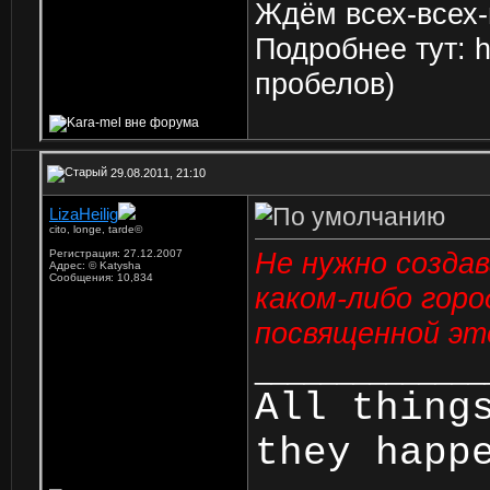
Ждём всех-всех-
Подробнее тут: ht
пробелов)
29.08.2011, 21:10
LizaHeilig
cito, longe, tarde©
Не нужно созда
Регистрация: 27.12.2007
Адрес: © Katysha
Сообщения: 10,834
каком-либо горо
посвященной эт
______________
All thing
they happ