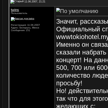
11.06.2007, 21:21
twins
Пользователь
Значит, рассказ
Регистрация: 11.06.2007
Официальный сп
Адрес: Беларусь, Минск
Сообщения: 151
wwwtokiohotel.m
Именно он связа
сказали набрать
концерт! На дан
500, 700 или 60
количество люде
просьбу!
Но! действитель
так что для этог
желающих с: