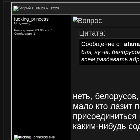
13.06.2007, 12:20
fucking_princess
Младенец
Регистрация: 03.06.2007
Цитата:
Сообщения: 1
Сообщение от
atan
бля, ну че, белорус
всем раздавать адр
неть, белорусов,
мало кто лазит п
присоединиться 
каким-нибудь со