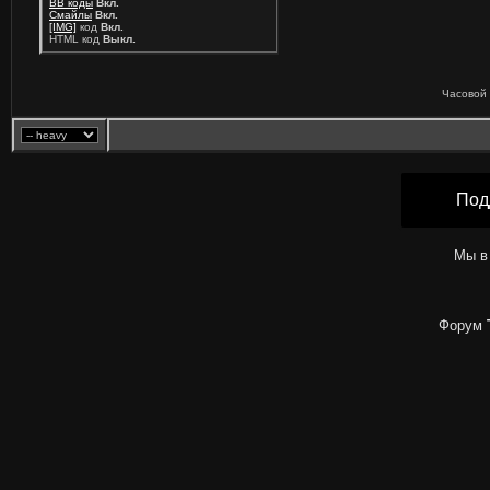
BB коды
Вкл.
Смайлы
Вкл.
[IMG]
код
Вкл.
HTML код
Выкл.
Часовой 
Под
Мы в
Форум