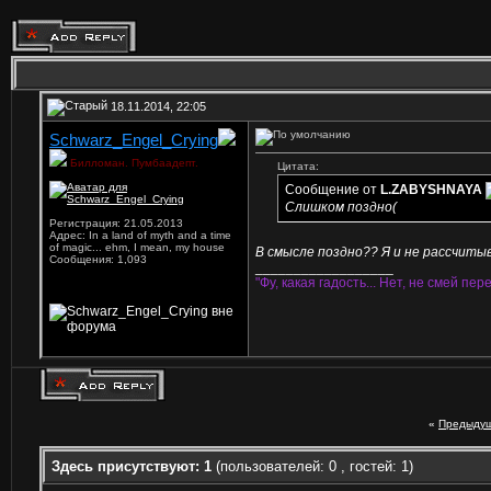
18.11.2014, 22:05
Schwarz_Engel_Crying
Билломан. Пумбаадепт.
Цитата:
Сообщение от
L.ZABYSHNAYA
Слишком поздно(
Регистрация: 21.05.2013
Адрес: In a land of myth and a time
of magic... ehm, I mean, my house
В смысле поздно?? Я и не рассчиты
Сообщения: 1,093
__________________
"Фу, какая гадость... Нет, не смей пере
«
Предыдущ
Здесь присутствуют: 1
(пользователей: 0 , гостей: 1)