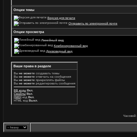
Опции темы
Версия для печати
Отправить по электронной почте
Опции просмотра
Линейный вид
Комбинированный вид
Древовидный вид
Ваши права в разделе
Вы
не можете
создавать темы
Вы
не можете
отвечать на сообщения
Вы
не можете
прикреплять файлы
Вы
не можете
редактировать сообщения
BB коды
Вкл.
Смайлы
Вкл.
[IMG]
код
Вкл.
HTML код
Выкл.
Часовой 