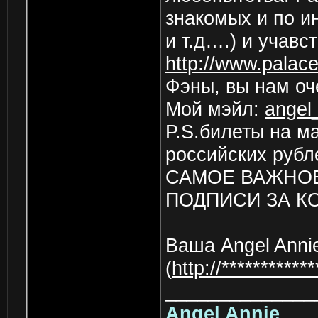
знакомых и по ин
и т.д….) и учавс
http://www.palace
Фэны, вы нам оче
Мой мэйл:
angel
P.S.билеты на м
российских рубле
САМОЕ ВАЖНОЕ
ПОДПИСИ ЗА К
Ваша Angel Annie
(
http://**********
______________
Angel Annie