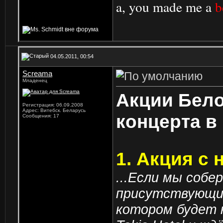
a, you made me a
b
04.05.2011, 00:54
Screama
Младенец
Акции Бело
Регистрация: 06.09.2008
Адрес: Витебск. Беларусь
концерта в
Сообщения: 17
1. Акция с
...Если мы собе
присутствующих
котором будет 