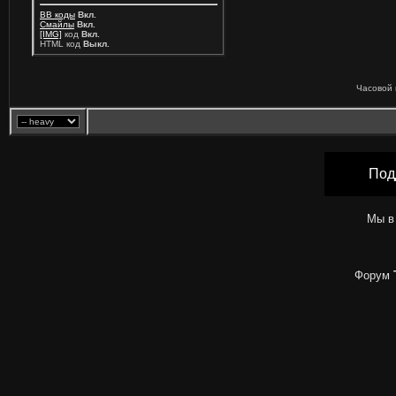
BB коды
Вкл.
Смайлы
Вкл.
[IMG]
код
Вкл.
HTML код
Выкл.
Часовой 
Под
Мы в
Форум