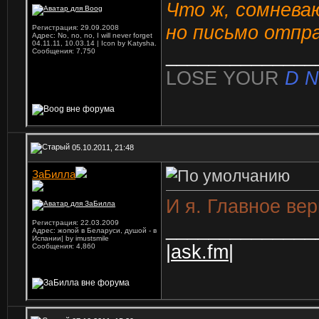
Что ж, сомнева
но письмо отпр
Регистрация: 29.09.2008
Адрес: No, no, no, I will never forget
04.11.11, 10.03.14 | Icon by Katysha.
______________
Сообщения: 7,750
LOSE YOUR
D N
05.10.2011, 21:48
ЗаБилла
И я. Главное вер
______________
Регистрация: 22.03.2009
Адрес: жопой в Беларуси, душой - в
Испании| by imustsmile
|ask.fm|
Сообщения: 4,860