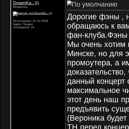
DreamKa...)))
Младенец
Дорогие фэны , 
Регистрация: 21.10.2008
обращаюсь к вам
Адрес: Гродно
Сообщения: 19
фан-клуба.Фэны 
Мы очень хотим 
Минске, но для 
промоутера, а и
доказательство,
данный концерт 
максимальное чи
этот день наш п
предъявить суще
(Вероника будет
ТН перед концер