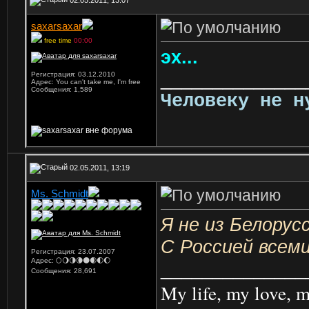
saxarsaxar
free time
00:00
эх...
______________
Регистрация: 03.12.2010
Адрес: You can't take me, I'm free
Сообщения: 1,589
Человеку не н
02.05.2011, 13:19
Ms. Schmidt
Я не из Белорус
С Россией всеми
Регистрация: 23.07.2007
Адрес: 🌕🌖🌗🌘🌑🌒🌓🌔
______________
Сообщения: 28,691
My life, my love, m