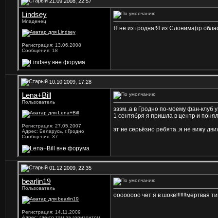
21.09.2008, 22:57
Lindsey
Младенец
Я не из гродна!Я из Слонима(гр.обла
Регистрация: 13.06.2008
Сообщения: 18
10.10.2009, 17:28
Lena+Bill
Пользователь
эээм..а в Гродно по-моему фан-клуб 
1 сентября я пришла в центр и понял
Регистрация: 27.05.2007
эт не серьёзно ребята..я не вижу дви
Адрес: Беларусь, г.Гродно
Сообщения: 37
01.12.2009, 22:35
bearlin19
Пользователь
оооооооо чет я в шоке!!!!!!!мертвая т
Регистрация: 14.11.2009
Адрес: где-то там за горизонтом