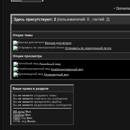
«
Предыдущ
Здесь присутствуют: 2
(пользователей: 0 , гостей: 2)
Опции темы
Версия для печати
Отправить по электронной почте
Опции просмотра
Линейный вид
Комбинированный вид
Древовидный вид
Ваши права в разделе
Вы
не можете
создавать темы
Вы
не можете
отвечать на сообщения
Вы
не можете
прикреплять файлы
Вы
не можете
редактировать сообщения
BB коды
Вкл.
Смайлы
Вкл.
[IMG]
код
Вкл.
HTML код
Выкл.