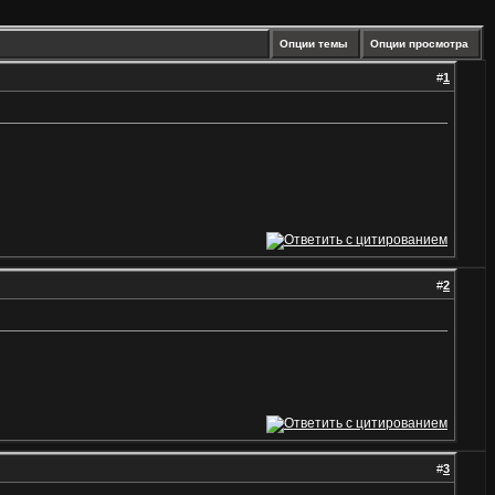
Опции темы
Опции просмотра
#
1
#
2
#
3