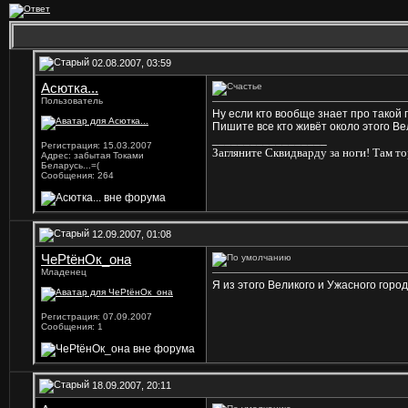
02.08.2007, 03:59
Асютка...
Пользователь
Ну если кто вообще знает про такой г
Пишите все кто живёт около этого Ве
__________________
Регистрация: 15.03.2007
Загляните Сквидварду за ноги! Там то
Адрес: забытая Токами
Беларусь...=(
Сообщения: 264
12.09.2007, 01:08
ЧеРtёнОк_она
Младенец
Я из этого Великого и Ужасного горо
Регистрация: 07.09.2007
Сообщения: 1
18.09.2007, 20:11