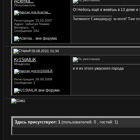
Асютка...
Пользователь
О! Небось ещё и живёшь в 13 доме и
__________________
Загляните Сквидварду за ноги! Там то
Регистрация: 15.03.2007
Адрес: забытая Токами
Беларусь...=(
Сообщения: 264
05.08.2010, 01:34
Kr1StAlLiK
Младенец
и я из этого ужасного города
Регистрация: 28.09.2009
Сообщения: 2
Здесь присутствуют: 1
(пользователей: 0 , гостей: 1)