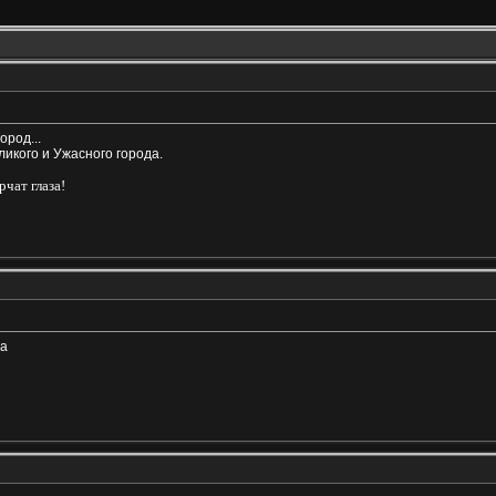
ород...
ликого и Ужасного города.
рчат глаза!
да