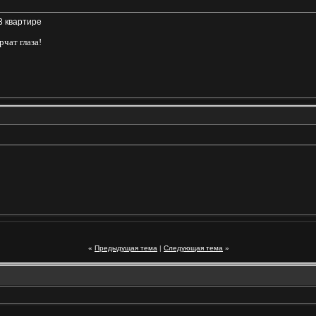
 3 квартире
рчат глаза!
«
Предыдущая тема
|
Следующая тема
»