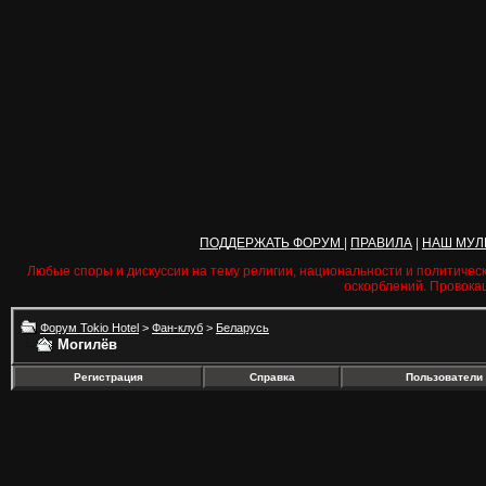
ПОДДЕРЖАТЬ ФОРУМ
|
ПРАВИЛА
|
НАШ МУЛ
Любые споры и дискуссии на тему религии, национальности и политичес
оскорблений. Провока
Форум Tokio Hotel
>
Фан-клуб
>
Беларусь
Могилёв
Регистрация
Справка
Пользователи