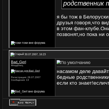
родственник т
я бы тож в Белоруск
друзья говоря,что ви
в этом фан-клубе.Он
позвонят,но пока ни отв
30.07.2007, 16:23
Bad_Gerl
Младенец
насамом деле давайт
бедные родственник
Регистрация: 28.07.2007
Сообщения: 13
если кто знает!еслич