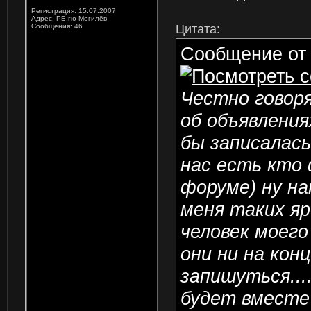
Регистрация: 15.07.2007
Адрес: РБ,гю Могилёв
Сообщения: 46
Цитата:
Сообщение о
Честно говоря
об объявления
бы записалась
нас есть кто 
форуме) ну на
меня таких яр
человек моего
они ни на кон
запишуться...
будет вместе 