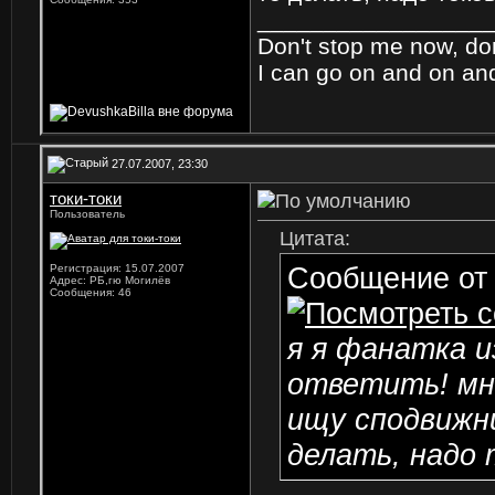
_________________
Don't stop me now, do
I can go on and on a
27.07.2007, 23:30
токи-токи
Пользователь
Цитата:
Сообщение о
Регистрация: 15.07.2007
Адрес: РБ,гю Могилёв
Сообщения: 46
я я фанатка и
ответить! мне
ищу сподвижни
делать, надо 