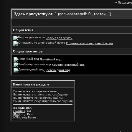
«
Предыдущ
Здесь присутствуют: 1
(пользователей: 0 , гостей: 1)
Опции темы
Версия для печати
Отправить по электронной почте
Опции просмотра
Линейный вид
Комбинированный вид
Древовидный вид
Ваши права в разделе
Вы
не можете
создавать темы
Вы
не можете
отвечать на сообщения
Вы
не можете
прикреплять файлы
Вы
не можете
редактировать сообщения
BB коды
Вкл.
Смайлы
Вкл.
[IMG]
код
Вкл.
HTML код
Выкл.