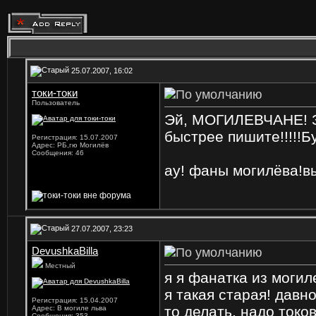
25.07.2007, 16:02
токи-токи
Пользователь
Эй, МОГИЛЕВЧАНЕ! З
быстрее пишите!!!!!Б
Регистрация: 15.07.2007
Адрес: РБ,гю Могилёв
Сообщения: 46
ау! фаны могилёва!в
27.07.2007, 23:23
DevushkaBilla
Местный
я я фанатка из могиле
я такая старая! давн
Регистрация: 15.04.2007
то делать, надо токо
Адрес: В могиле льва
Сообщения: 353