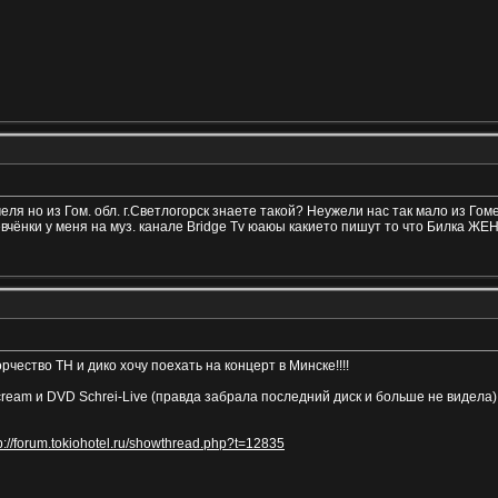
меля но из Гом. обл. г.Светлогорск знаете такой? Неужели нас так мало из Го
ки у меня на муз. канале Bridge Tv юаюы какието пишут то что Билка ЖЕНИТСЯ!!!!!!!!
чество ТН и дико хочу поехать на концерт в Минске!!!!
ream и DVD Schrei-Live (правда забрала последний диск и больше не видела)
p://forum.tokiohotel.ru/showthread.php?t=12835