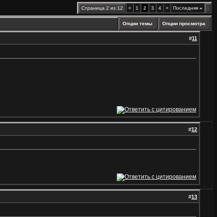
Страница 2 из 12
<
1
2
3
4
>
Последняя
»
Опции темы
Опции просмотра
#
11
#
12
#
13