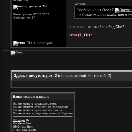
Цитата:
Сообщение от
ЛюсеГ
Регистрация: 07.08.2007
ничё гомель не остаёт.вон вит
Сообщения: 27
я согласен,только без обид,ОКи?
__________________
○♥em Ø _TH♥○
Здесь присутствуют: 2
(пользователей: 0 , гостей: 2)
Ваши права в разделе
Вы
не можете
создавать темы
Вы
не можете
отвечать на сообщения
Вы
не можете
прикреплять файлы
Вы
не можете
редактировать сообщения
BB коды
Вкл.
Смайлы
Вкл.
[IMG]
код
Вкл.
HTML код
Выкл.