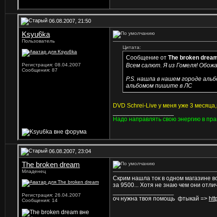
06.08.2007, 21:50
Ksyu6ka
Пользователь
Цитата:
Сообщение от
The broken drea
Регистрация: 08.04.2007
Всем салют. Я из Гомеля! Обожа
Сообщения: 87
P.S. нашла в нашем городе альб
альбомом пишите в ЛС
DVD Schrei-Live у меня уже 3 месяца
__________________
Hадо направлять свою энергию в пра
06.08.2007, 23:04
The broken dream
Младенец
Скрим нашла ток в одном магазине во
за 9500... Хотя не знаю чем они отли
__________________
Регистрация: 26.04.2007
оч нужна твоя помощь
фтыкай =>
htt
Сообщения: 14