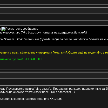
m
ю творчество ТН и дико хочу поехать на концерт в Минске!!!!
ом Scream и DVD Schrei-Live (правда забрала последний диск и больше не ви
,купила в павильёне возле универмага Гомель)))А Скрим ещё не видела!но у ме
вильное русло-© BILL KAULITZ
зле Прудковского рынка "Мир звука"... Продавали раньше лицензионные за 25 
чались на обложке тексты всех песен как полагается...)
p://forum.tokiohotel.ru/showthread.php?t=12835