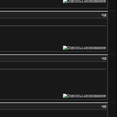
#
18
#
19
#
20