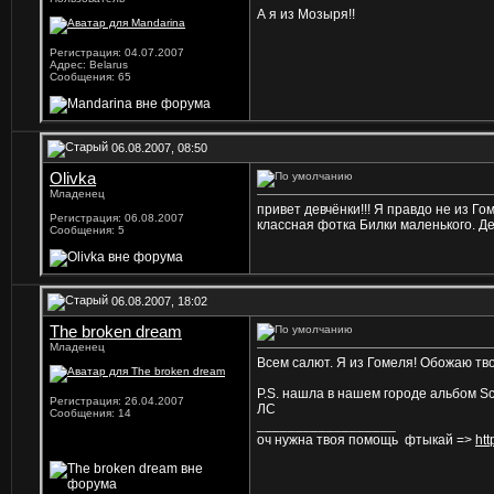
А я из Мозыря!!
Регистрация: 04.07.2007
Адрес: Belarus
Сообщения: 65
06.08.2007, 08:50
Olivka
Младенец
привет девчёнки!!! Я правдо не из Го
Регистрация: 06.08.2007
классная фотка Билки маленького. Девчён
Сообщения: 5
06.08.2007, 18:02
The broken dream
Младенец
Всем салют. Я из Гомеля! Обожаю твор
P.S. нашла в нашем городе альбом Sc
Регистрация: 26.04.2007
ЛС
Сообщения: 14
__________________
оч нужна твоя помощь
фтыкай =>
htt