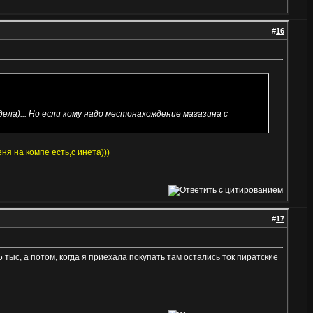
#
16
дела)... Но если кому надо местонахождение магазина с
ня на компе есть,с инета)))
#
17
тыс, а потом, когда я приехала покупать там остались ток пиратские