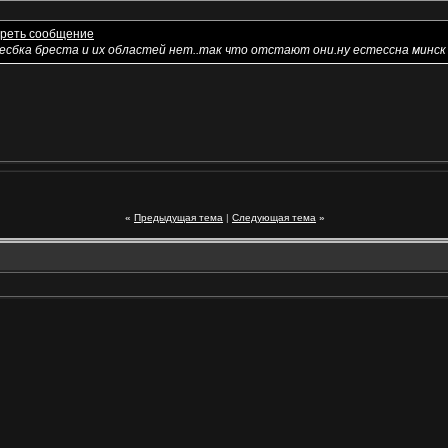
есбка бреста и их областей нет..так что отстают они.ну естессна минск 
«
Предыдущая тема
|
Следующая тема
»