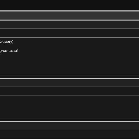
м смогу)
рчат глаза!