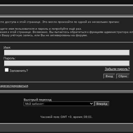
е доступа к этой странице. Это могло произойти по одной из нескольких причин:
дите имя пользователя и пароль и попробуйте ещё раз.
ения к этой странице. Возможно, Вы пытаетесь обратиться к функциям администратора и
 Вашу учётную запись, или Вы не активированы на форуме.
Имя:
Пароль:
Забыли пароль?
Запомнить?
зарегистрироваться
.
Быстрый переход
Часовой пояс GMT +3, время:
08:01
.