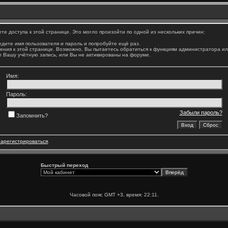
е доступа к этой странице. Это могло произойти по одной из нескольких причин:
дите имя пользователя и пароль и попробуйте ещё раз.
ения к этой странице. Возможно, Вы пытаетесь обратиться к функциям администратора и
 Вашу учётную запись, или Вы не активированы на форуме.
Имя:
Пароль:
Забыли пароль?
Запомнить?
зарегистрироваться
.
Быстрый переход
Часовой пояс GMT +3, время:
22:11
.