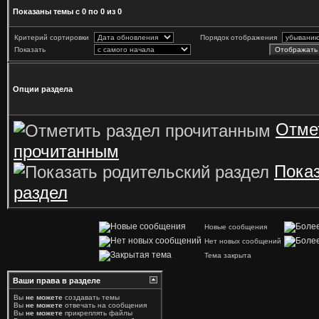
Показаны темы с 0 по 0 из 0
Критерий сортировки
Порядок отображения
Показать
Опции раздела
Отме
прочитанным
Показ
раздел
Новые сообщения
Нет новых сообщений
Тема закрыта
Ваши права в разделе
Вы
не можете
создавать темы
Вы
не можете
отвечать на сообщения
Вы
не можете
прикреплять файлы