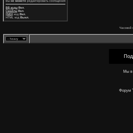
Вы
не можете
редактировать сообщения
BB коды
Вкл.
Смайлы
Вкл.
[IMG]
код
Вкл.
HTML код
Выкл.
Часовой 
Под
Мы в
Форум