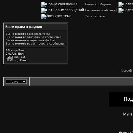
Новые сообщения
Нет новых сообщений
Тема закрыта
Ваши права в разделе
Вы
не можете
создавать темы
Вы
не можете
отвечать на сообщения
Вы
не можете
прикреплять файлы
Вы
не можете
редактировать сообщения
BB коды
Вкл.
Смайлы
Вкл.
[IMG]
код
Вкл.
HTML код
Выкл.
Часовой 
Под
Мы в