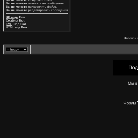
Вы
не можете
отвечать на сообщения
Вы
не можете
прикреплять файлы
Вы
не можете
редактировать сообщения
BB коды
Вкл.
Смайлы
Вкл.
[IMG]
код
Вкл.
HTML код
Выкл.
Часовой 
Под
Мы в
Форум