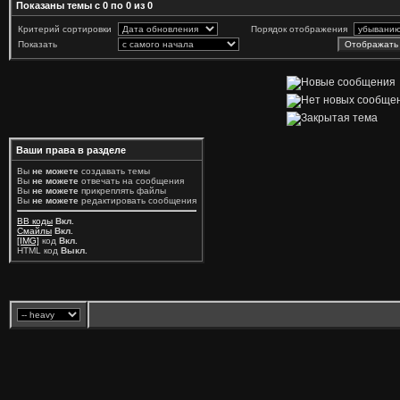
Показаны темы с 0 по 0 из 0
Критерий сортировки
Порядок отображения
Показать
Ваши права в разделе
Вы
не можете
создавать темы
Вы
не можете
отвечать на сообщения
Вы
не можете
прикреплять файлы
Вы
не можете
редактировать сообщения
BB коды
Вкл.
Смайлы
Вкл.
[IMG]
код
Вкл.
HTML код
Выкл.