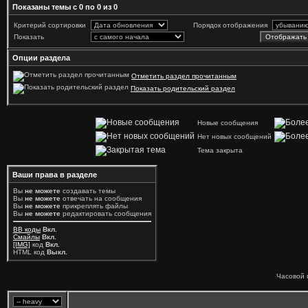
Показаны темы с 0 по 0 из 0
Критерий сортировки
Порядок отображения
Показать
Опции раздела
Отметить раздел прочитанным
Показать родительский раздел
Новые сообщения
Нет новых сообщений
Тема закрыта
Ваши права в разделе
Вы
не можете
создавать темы
Вы
не можете
отвечать на сообщения
Вы
не можете
прикреплять файлы
Вы
не можете
редактировать сообщения
BB коды
Вкл.
Смайлы
Вкл.
[IMG]
код
Вкл.
HTML код
Выкл.
Часовой 