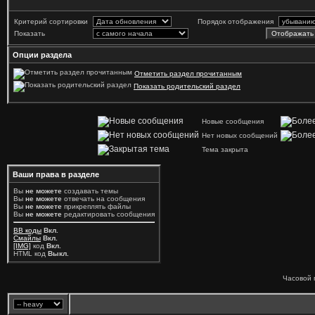
Критерий сортировки
Порядок отображения
Показать
Опции раздела
Отметить раздел прочитанным
Показать родительский раздел
Новые сообщения
Нет новых сообщений
Тема закрыта
Ваши права в разделе
Вы
не можете
создавать темы
Вы
не можете
отвечать на сообщения
Вы
не можете
прикреплять файлы
Вы
не можете
редактировать сообщения
BB коды
Вкл.
Смайлы
Вкл.
[IMG]
код
Вкл.
HTML код
Выкл.
Часовой 