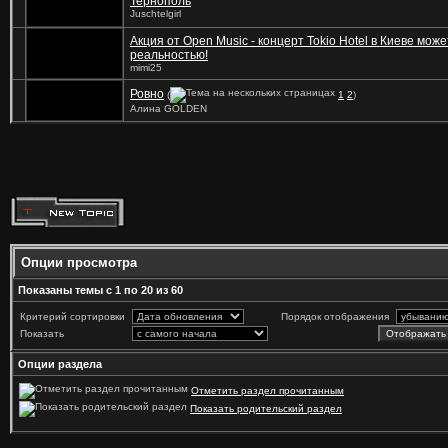
Тернополь
Juschtelgirl
Акция от Open Music - концерт Tokio Hotel в Киеве може
реальностью!
mimi25
Ровно
(
1
2
)
Алина GOLDEN
Опции просмотра
Показаны темы с 1 по 20 из 60
Критерий сортировки
Порядок отображения
Показать
Опции раздела
Отметить раздел прочитанным
Показать родительский раздел