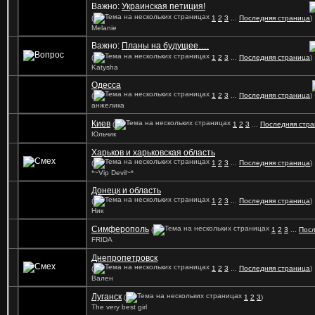
Важно:
Украинская петиция!
(
1
2
3
...
Последняя страница
)
Mеlanie
Важно:
Планы на будущее….
(
1
2
3
...
Последняя страница
)
Katysha
Одесса
(
1
2
3
...
Последняя страница
)
анжелика
Киев
(
1
2
3
...
Последняя стр
Юльчик
Харьков и харьковская область
(
1
2
3
...
Последняя страница
)
*~Vip Devil~*
Донецк и область
(
1
2
3
...
Последняя страница
)
Ник
Симферополь
(
1
2
3
...
Посл
FRIDA
Днепропетровск
(
1
2
3
...
Последняя страница
)
Вален
Луганск
(
1
2
3
)
The very best girl