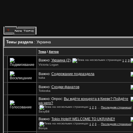
Темы раздела
: Украина
Тема
/
Автор
Важно:
Украина (2)
(
1
2
3
)
Victoria Logan
Важно:
Содержание подраздела
kaka
Важно:
Сходки фанатов
Tokioska
Важно: Опрос:
Вы ждёте концерта в Киеве? Пойдёте
на него?
(
1
2
3
...
Последняя страница
)
SexyBill
Важно:
Tokio Hotel!! WELCOME TO UKRAINE!!
(
1
2
3
...
Последняя страница
)
Bonya