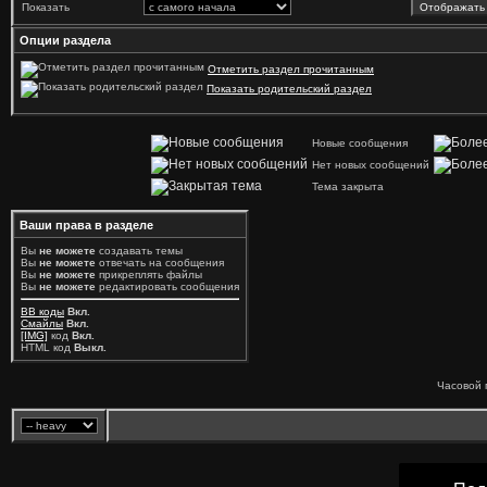
Показать
Опции раздела
Отметить раздел прочитанным
Показать родительский раздел
Новые сообщения
Нет новых сообщений
Тема закрыта
Ваши права в разделе
Вы
не можете
создавать темы
Вы
не можете
отвечать на сообщения
Вы
не можете
прикреплять файлы
Вы
не можете
редактировать сообщения
BB коды
Вкл.
Смайлы
Вкл.
[IMG]
код
Вкл.
HTML код
Выкл.
Часовой 