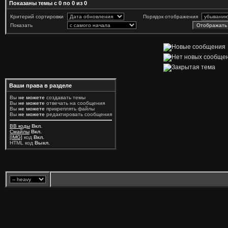
Показаны темы с 0 по 0 из 0
Критерий сортировки
Порядок отображения
Показать
Ваши права в разделе
Вы
не можете
создавать темы
Вы
не можете
отвечать на сообщения
Вы
не можете
прикреплять файлы
Вы
не можете
редактировать сообщения
BB коды
Вкл.
Смайлы
Вкл.
[IMG]
код
Вкл.
HTML код
Выкл.