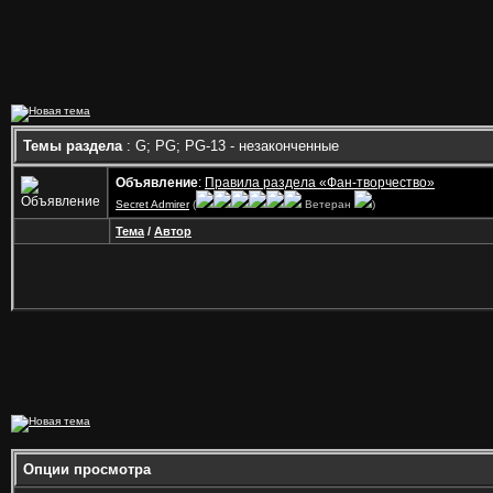
Темы раздела
: G; PG; PG-13 - незаконченные
Объявление
:
Правила раздела «Фан-творчество»
Secret Admirer
(
Ветеран
)
Тема
/
Автор
Опции просмотра