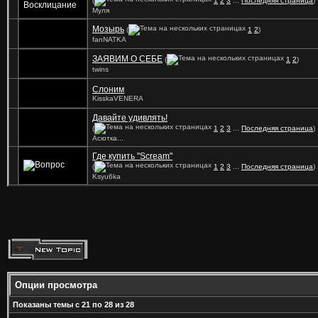
(
1
2
3
...
Последняя страница
)
Муля
Мозырь
(
1
2
)
fanNATKA
ЗАЯВИМ О СЕБЕ
(
1
2
)
twins
Слоним
KisskaVENERA
Давайте удивлять!
(
1
2
3
...
Последняя страница
)
Асютка...
Где купить "Scream"
(
1
2
3
...
Последняя страница
)
Ksyu6ka
Опции просмотра
Показаны темы с 21 по 28 из 28