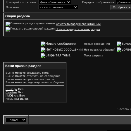
Критерий сортировки
Порядок отображения
Показать
Опции раздела
Отметить раздел прочитанным
Показать родительский раздел
Новые сообщения
Нет новых сообщений
Тема закрыта
Ваши права в разделе
Вы
не можете
создавать темы
Вы
не можете
отвечать на сообщения
Вы
не можете
прикреплять файлы
Вы
не можете
редактировать сообщения
BB коды
Вкл.
Смайлы
Вкл.
[IMG]
код
Вкл.
HTML код
Выкл.
Часовой 