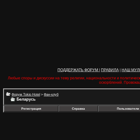
ПОДДЕРЖАТЬ ФОРУМ
|
ПРАВИЛА
|
НАШ МУЛ
Любые споры и дискуссии на тему религии, национальности и политичес
оскорблений. Провока
Форум Tokio Hotel
>
Фан-клуб
Беларусь
Регистрация
Справка
Пользователи