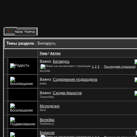
Темы раздела
: Беларусь
Тема
/
Автор
Важно:
Беларусь
(
1
2
3
...
Последняя страница
)
lizon4ik
Важно:
Содержание подраздела
kaka
Важно:
Сходки фанатов
Tаnechka
Молодечно
Devi
Вилейка
TokHotLer
Борисов