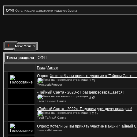
ОФП
Организация фанатского подаркообмена
Темы раздела
: ОФП
Тема
/
Автор
Опрос:
Хотели бы вы принять участие в "Тайном Санте -
(
1
2
)
TwincestIsForever
«Тайный Санта - 2023»: Праздник возвращается!
(
1
2
)
Твой Тайный Санта
«Тайный Санта - 2022»: Подарим друг другу праздник!
(
1
2
3
)
Твой Тайный Санта
Опрос:
Хотели бы вы принять участие в акции "Тайный С
TwincestIsForever