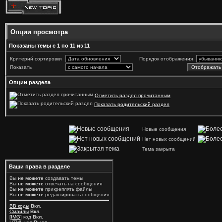
Опции просмотра
Показаны темы с 1 по 11 из 11
Критерий сортировки
Порядок отображения
Показать
Опции раздела
Отметить раздел прочитанным
Показать родительский раздел
Новые сообщения
Нет новых сообщений
Тема закрыта
Ваши права в разделе
Вы
не можете
создавать темы
Вы
не можете
отвечать на сообщения
Вы
не можете
прикреплять файлы
Вы
не можете
редактировать сообщения
BB коды
Вкл.
Смайлы
Вкл.
[IMG]
код
Вкл.