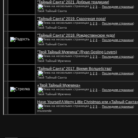
"Тайный Санта" 2021. Добрые традиции!
(
1
2
3
...
Последняя страница
)
Твой Тайный Санта
"Тайный Санта" 2019. Сказочная пора!
(
1
2
3
...
Последняя страница
)
Твой Тайный Санта
"Тайный Санта" 2018. Рождественское чудо!
(
1
2
3
...
Последняя страница
)
Твой Тайный Санта
"Твой Тайный Мужчина" (Ryan Gosling Lovers)
(
1
2
3
...
Последняя страница
)
Твой Тайный Мужчина
"Тайный Санта" 2017. Время Волшебства!
(
1
2
3
...
Последняя страница
)
Твой Тайный Санта
«Твой Тайный Мужчина»
(
1
2
3
...
Последняя страница
)
Твой Тайный Мужчина
Have Yourself A Merry Little Christmas или «Тайный Санта
(
1
2
3
...
Последняя страница
)
imustsmile