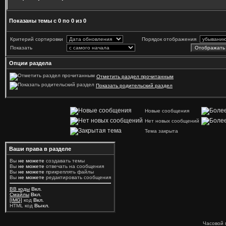
Показаны темы с 0 по 0 из 0
Критерий сортировки
Порядок отображения
Показать
Опции раздела
Отметить раздел прочитанным
Показать родительский раздел
Новые сообщения
Нет новых сообщений
Тема закрыта
Ваши права в разделе
Вы
не можете
создавать темы
Вы
не можете
отвечать на сообщения
Вы
не можете
прикреплять файлы
Вы
не можете
редактировать сообщения
BB коды
Вкл.
Смайлы
Вкл.
[IMG]
код
Вкл.
HTML код
Выкл.
Часовой 