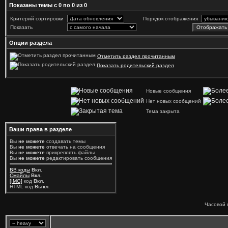
Показаны темы с 0 по 0 из 0
Критерий сортировки
Порядок отображения
Показать
Опции раздела
Отметить раздел прочитанным
Показать родительский раздел
Новые сообщения
Нет новых сообщений
Тема закрыта
Ваши права в разделе
Вы
не можете
создавать темы
Вы
не можете
отвечать на сообщения
Вы
не можете
прикреплять файлы
Вы
не можете
редактировать сообщения
BB коды
Вкл.
Смайлы
Вкл.
[IMG]
код
Вкл.
HTML код
Выкл.
Часовой 