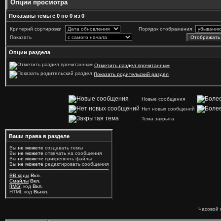
Опции просмотра
Показаны темы с 0 по 0 из 0
Критерий сортировки
Порядок отображения
Показать
Опции раздела
Отметить раздел прочитанным
Показать родительский раздел
Новые сообщения
Нет новых сообщений
Тема закрыта
Ваши права в разделе
Вы
не можете
создавать темы
Вы
не можете
отвечать на сообщения
Вы
не можете
прикреплять файлы
Вы
не можете
редактировать сообщения
BB коды
Вкл.
Смайлы
Вкл.
[IMG]
код
Вкл.
HTML код
Выкл.
Часовой 