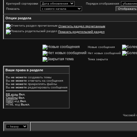
Критерий сортировки
Порядок отображения
Показать
Опции раздела
Отметить раздел прочитанным
Показать родительский раздел
Новые сообщения
Нет новых сообщений
Тема закрыта
Ваши права в разделе
Вы
не можете
создавать темы
Вы
не можете
отвечать на сообщения
Вы
не можете
прикреплять файлы
Вы
не можете
редактировать сообщения
BB коды
Вкл.
Смайлы
Вкл.
[IMG]
код
Вкл.
HTML код
Выкл.
Часовой 